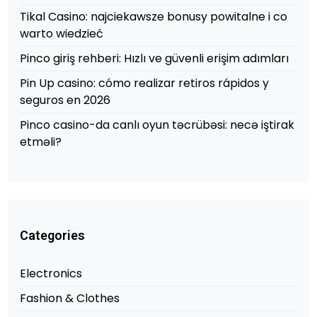
Tikal Casino: najciekawsze bonusy powitalne i co
warto wiedzieć
Pinco giriş rehberi: Hızlı ve güvenli erişim adımları
Pin Up casino: cómo realizar retiros rápidos y
seguros en 2026
Pinco casino-da canlı oyun təcrübəsi: necə iştirak
etməli?
Categories
Electronics
Fashion & Clothes