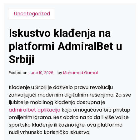
Uncategorized
Iskustvo klađenja na
platformi AdmiralBet u
Srbiji
Posted on
June 10, 2026
by
Mohamed Gamal
Klađenje u Srbiji je doživelo pravu revoluciju
zahvaljujući modernim digitalnim rešenjima. Za sve
ljubitelje mobilnog klađenja dostupna je
admiralbet aplikacija
koja omogućava brz pristup
omiljenim igrama. Bez obzira na to da li više volite
sportsko klađenje ili kazino igre, ova platforma
nudi vrhunsko korisničko iskustvo.